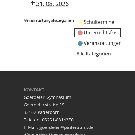
31. 08. 2026
Veranstaltungskategorien
Schultermine
Unterrichtsfrei
Veranstaltungen
Alle Kategorien
KONTAKT
Goerdeler-Gymnasium
Goerdelerstraße 35
33102 Paderborn
Telefon: 05251-8814350
E-Mail:
goerdeler@paderborn.de
Web:
https://www.goerdeler-