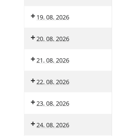
19. 08. 2026
20. 08. 2026
21. 08. 2026
22. 08. 2026
23. 08. 2026
24. 08. 2026