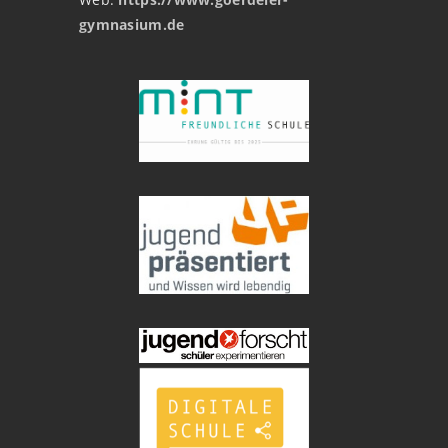
gymnasium.de