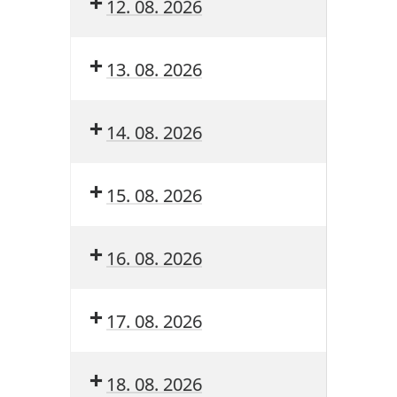
12. 08. 2026
13. 08. 2026
14. 08. 2026
15. 08. 2026
16. 08. 2026
17. 08. 2026
18. 08. 2026