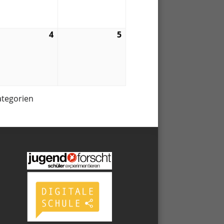
4
4.
5
5.
anstaltung)
03.
03.
3
2023
2023
ategorien