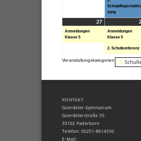
2.
Schulpflegschaftss
zung
27
27.
(1
02.
Veranstaltung)
Anmeldungen
Anmeldungen
2023
Klasse 5
Klasse 5
2. Schulkonferenz
Veranstaltungskategorien
Schult
KONTAKT
Goerdeler-Gymnasium
Goerdelerstraße 35
33102 Paderborn
Telefon: 05251-8814350
E-Mail: