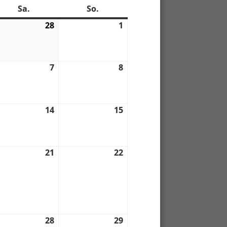
Sa.
Samstag
So.
Sonntag
28
28.
1
1.
02.
03.
6
2026
2026
7
7.
8
8.
03.
03.
6
2026
2026
14
14.
15
15.
03.
03.
6
2026
2026
21
21.
22
22.
03.
03.
6
2026
2026
28
28.
29
29.