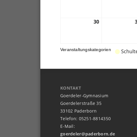
03.
2026
30
30.
03.
2026
Veranstaltungskategorien
Schult
KONTAKT
Goerdeler-Gymnasium
Goerdelerstraße 35
33102 Paderborn
Telefon: 05251-8814350
E-Mail:
goerdeler@paderborn.de