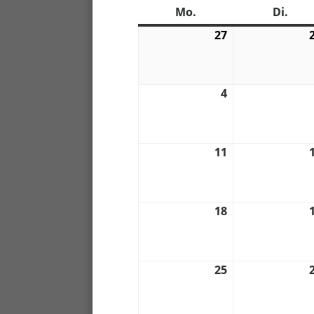
Mo.
Montag
Di.
Dien
27
27.
06.
2022
4
4.
07.
2022
11
11.
07.
2022
18
18.
07.
2022
25
25.
07.
2022