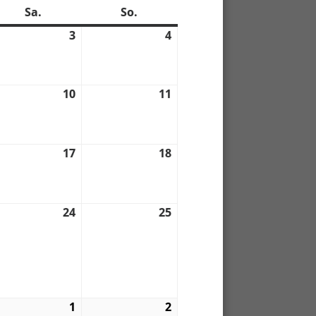
Sa.
Samstag
So.
Sonntag
3
3.
4
4.
09.
09.
2
2022
2022
10
10.
11
11.
anstaltung)
09.
09.
2
2022
2022
17
17.
18
18.
09.
09.
2
2022
2022
24
24.
25
25.
anstaltung)
09.
09.
2
2022
2022
1
1.
2
2.