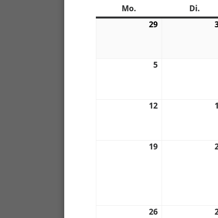
Mo.
Montag
Di.
Dien
29
29.
08.
2022
5
5.
09.
2022
12
12.
09.
2022
19
19.
09.
2022
26
26.