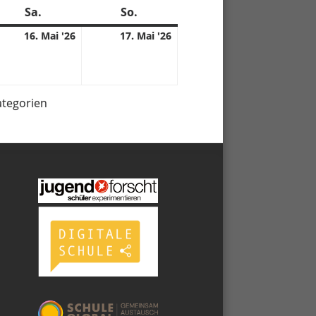
Sa.
Samstag
So.
Sonntag
16.
17.
16. Mai '26
17. Mai '26
anstaltung)
05.
05.
6
2026
2026
ategorien