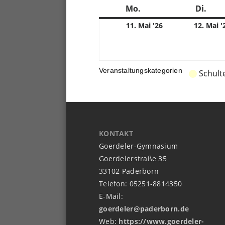
Mo.
Montag
Di.
Dien
11.
11. Mai '26
12. Mai '
05.
2026
Veranstaltungskategorien
Schult
KONTAKT
Goerdeler-Gymnasium
Goerdelerstraße 35
33102 Paderborn
Telefon: 05251-8814350
E-Mail:
goerdeler@paderborn.de
Web:
https://www.goerdeler-