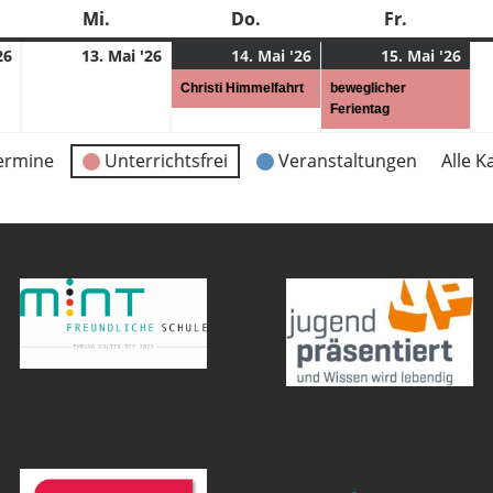
stag
Mi.
Mittwoch
Do.
Donnerstag
Fr.
Freitag
12.
13.
14.
(1
15.
(1
26
13. Mai '26
14. Mai '26
15. Mai '26
05.
05.
05.
Veranstaltung)
05.
Ver
Christi Himmelfahrt
beweglicher
2026
2026
2026
202
Ferientag
ermine
Unterrichtsfrei
Veranstaltungen
Alle K