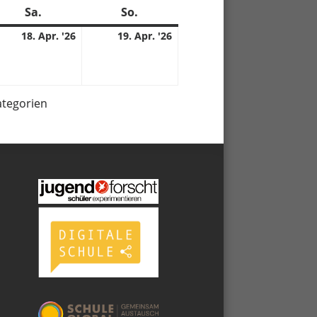
Sa.
Samstag
So.
Sonntag
18.
19.
18. Apr. '26
19. Apr. '26
04.
04.
6
2026
2026
ategorien