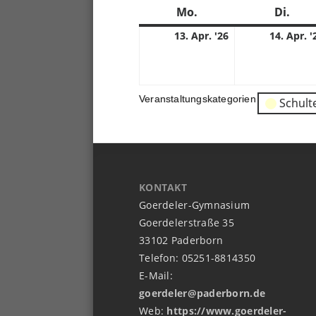
Mo.
Montag
Di.
Dien
13.
13. Apr. '26
14. Apr. '
04.
2026
Veranstaltungskategorien
Schult
KONTAKT
Goerdeler-Gymnasium
Goerdelerstraße 35
33102 Paderborn
Telefon: 05251-8814350
E-Mail:
goerdeler@paderborn.de
Web:
https://www.goerdeler-