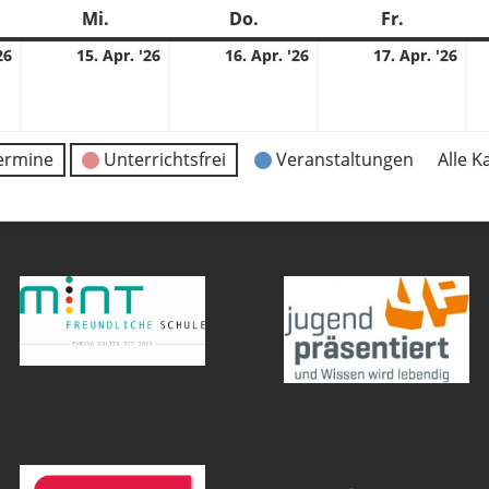
stag
Mi.
Mittwoch
Do.
Donnerstag
Fr.
Freitag
14.
15.
16.
17.
26
15. Apr. '26
16. Apr. '26
17. Apr. '26
04.
04.
04.
04.
2026
2026
2026
202
ermine
Unterrichtsfrei
Veranstaltungen
Alle K