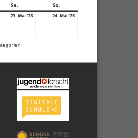
Sa.
Samstag
So.
Sonntag
23.
24.
23. Mai '26
24. Mai '26
05.
05.
6
2026
2026
ategorien