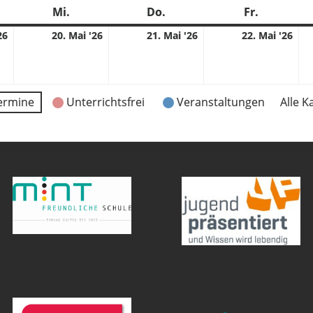
stag
Mi.
Mittwoch
Do.
Donnerstag
Fr.
Freitag
19.
20.
21.
22.
26
20. Mai '26
21. Mai '26
22. Mai '26
05.
05.
05.
05.
2026
2026
2026
202
ermine
Unterrichtsfrei
Veranstaltungen
Alle K