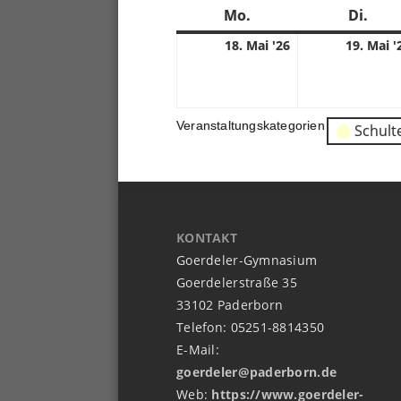
Mo.
Montag
Di.
Dien
18.
18. Mai '26
19. Mai '
05.
2026
Veranstaltungskategorien
Schult
KONTAKT
Goerdeler-Gymnasium
Goerdelerstraße 35
33102 Paderborn
Telefon: 05251-8814350
E-Mail:
goerdeler@paderborn.de
Web:
https://www.goerdeler-