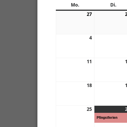
Mo.
Montag
Di.
Dien
27
27.
04.
2026
4
4.
05.
2026
11
11.
05.
2026
18
18.
05.
2026
25
25.
05.
Pfingstferien
2026