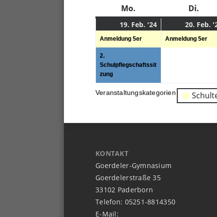
Mo.
Montag
Di.
Dien
19.
(2
19. Feb. '24
20. Feb. '
02.
Veranstaltunge
Anmeldung 5er
Anmeldung 5er
2024
2.
Schulpflegschaftssit
zung
Veranstaltungskategorien
Schult
KONTAKT
Goerdeler-Gymnasium
Goerdelerstraße 35
33102 Paderborn
Telefon: 05251-8814350
E-Mail: