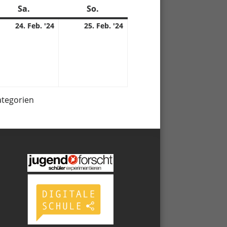
Sa.
Samstag
So.
Sonntag
24.
25.
24. Feb. '24
25. Feb. '24
02.
02.
4
2024
2024
ategorien