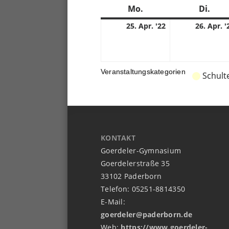
Mo.
Montag
Di.
Dien
25.
25. Apr. '22
26. Apr. '
04.
2022
Veranstaltungskategorien
Schult
KONTAKT
Goerdeler-Gymnasium
Goerdelerstraße 35
33102 Paderborn
Telefon: 05251-8814350
E-Mail:
goerdeler@paderborn.de
Web:
https://www.goerdeler-