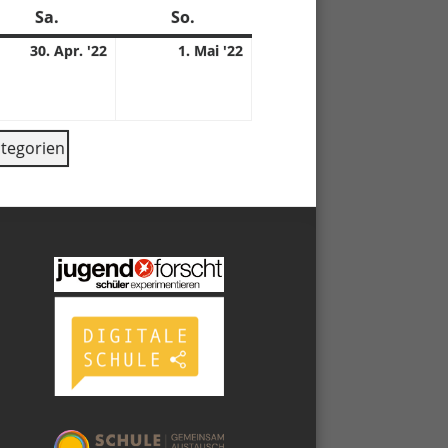
Sa.
Samstag
So.
Sonntag
30.
1.
30. Apr. '22
1. Mai '22
04.
05.
2
2022
2022
ategorien