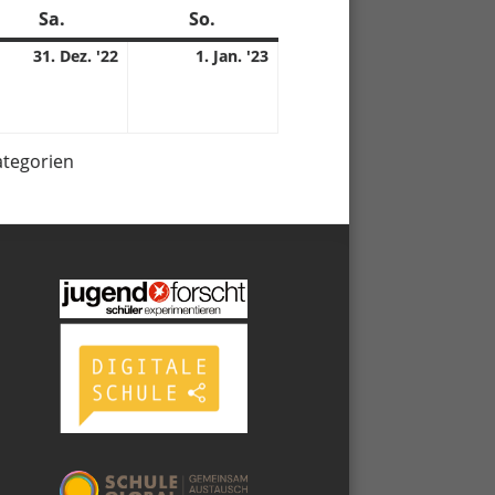
Sa.
Samstag
So.
Sonntag
31.
1.
31. Dez. '22
1. Jan. '23
12.
01.
2
2022
2023
ategorien