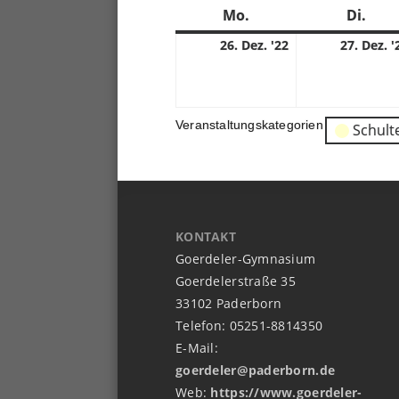
Mo.
Montag
Di.
Dien
26.
26. Dez. '22
27. Dez. '
12.
2022
Veranstaltungskategorien
Schult
KONTAKT
Goerdeler-Gymnasium
Goerdelerstraße 35
33102 Paderborn
Telefon: 05251-8814350
E-Mail:
goerdeler@paderborn.de
Web:
https://www.goerdeler-