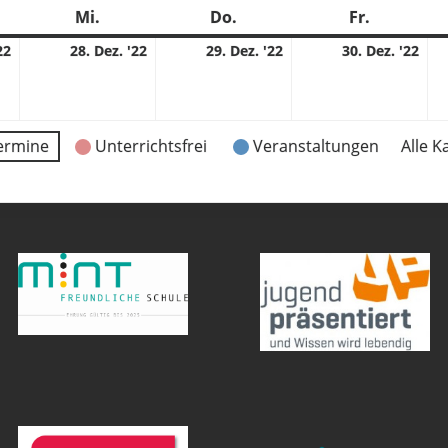
stag
Mi.
Mittwoch
Do.
Donnerstag
Fr.
Freitag
27.
28.
29.
30.
22
28. Dez. '22
29. Dez. '22
30. Dez. '22
12.
12.
12.
12.
2022
2022
2022
202
ermine
Unterrichtsfrei
Veranstaltungen
Alle K