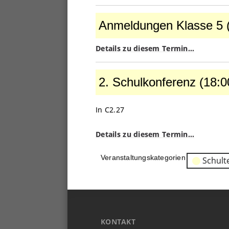
Anmeldungen
Klasse
Anmeldungen Klasse 5 
5
(ganztags)
Details zu diesem Termin…
2.
Schulkonferenz
2. Schulkonferenz (18:0
(18:00)
In C2.27
Details zu diesem Termin…
Veranstaltungskategorien
Schult
KONTAKT