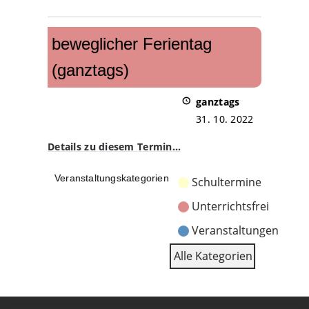
beweglicher
Ferientag
beweglicher Ferientag
(ganztags)
(ganztags)
ganztags
31. 10. 2022
Details zu diesem Termin…
Veranstaltungskategorien
Schultermine
Unterrichtsfrei
Veranstaltungen
Alle Kategorien