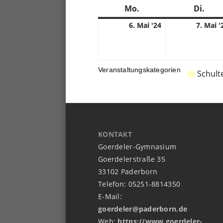
Mo.
Montag
Di.
Dien
6.
6. Mai '24
7. Mai '
05.
2024
Veranstaltungskategorien
Schult
KONTAKT
Goerdeler-Gymnasium
Goerdelerstraße 35
33102 Paderborn
Telefon: 05251-8814350
E-Mail:
goerdeler@paderborn.de
Web:
https://www.goerdeler-