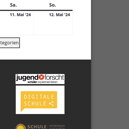
Sa.
Samstag
So.
Sonntag
11.
12.
11. Mai '24
12. Mai '24
anstaltung)
05.
05.
4
2024
2024
ategorien