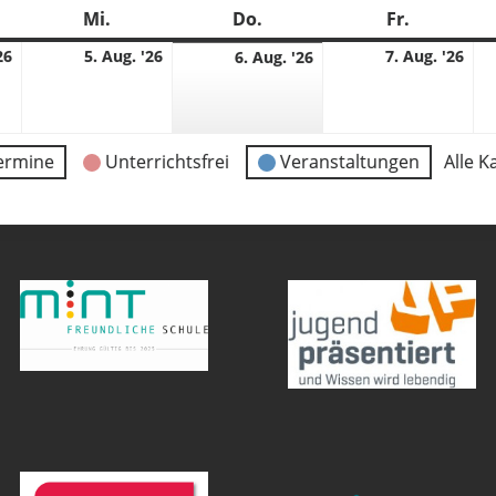
stag
Mi.
Mittwoch
Do.
Donnerstag
Fr.
Freitag
4.
5.
7.
6.
26
5. Aug. '26
7. Aug. '26
6. Aug. '26
08.
08.
08.
08.
2026
2026
202
2026
ermine
Unterrichtsfrei
Veranstaltungen
Alle K