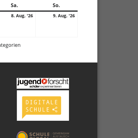
Sa.
Samstag
So.
Sonntag
8.
9.
8. Aug. '26
9. Aug. '26
08.
08.
6
2026
2026
ategorien