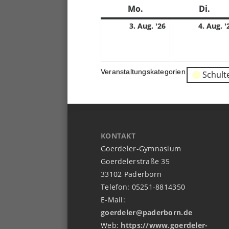
Mo.
Montag
Di.
Dien
3.
3. Aug. '26
4. Aug. '
08.
2026
Veranstaltungskategorien
Schult
KONTAKT
Goerdeler-Gymnasium
Goerdelerstraße 35
33102 Paderborn
Telefon: 05251-8814350
E-Mail:
goerdeler@paderborn.de
Web:
https://www.goerdeler-