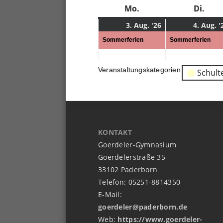
Mo.
Montag
Di.
Dien
3.
(1
3. Aug. '26
4. Aug. '
08.
Veranstaltung)
Sommerferien
Sommerferien
2026
Veranstaltungskategorien
Schult
KONTAKT
Goerdeler-Gymnasium
Goerdelerstraße 35
33102 Paderborn
Telefon: 05251-8814350
E-Mail:
goerdeler@paderborn.de
Web:
https://www.goerdeler-