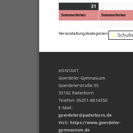
31
31.
(1
08.
Veranstaltung)
Sommerferien
Sommerferien
2026
Veranstaltungskategorien
Schult
KONTAKT
Goerdeler-Gymnasium
Goerdelerstraße 35
33102 Paderborn
Telefon: 05251-8814350
E-Mail:
goerdeler@paderborn.de
Web:
https://www.goerdeler-
gymnasium.de