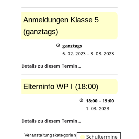
Anmeldungen
Klasse
Anmeldungen Klasse 5
5
(ganztags)
(ganztags)
ganztags
6. 02. 2023
–
3. 03. 2023
Details zu diesem Termin…
Elterninfo
WP
Elterninfo WP I (18:00)
I
(18:00)
18:00
–
19:00
1. 03. 2023
Details zu diesem Termin…
Veranstaltungskategorien
Schultermine