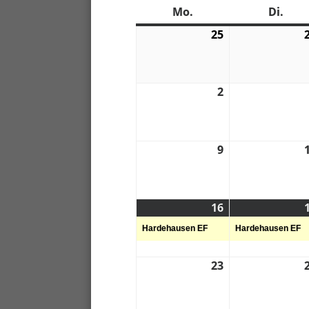
Mo.
Montag
Di.
Dien
25
25.
04.
2022
2
2.
05.
2022
9
9.
05.
2022
16
16.
(1
05.
Veranstaltung)
Hardehausen EF
Hardehausen EF
2022
23
23.
05.
2022