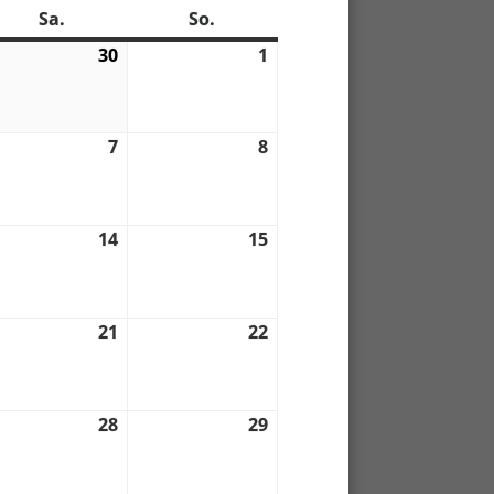
Sa.
Samstag
So.
Sonntag
30
30.
1
1.
04.
05.
2
2022
2022
7
7.
8
8.
05.
05.
2
2022
2022
14
14.
15
15.
05.
05.
2
2022
2022
21
21.
22
22.
05.
05.
2
2022
2022
28
28.
29
29.
anstaltung)
05.
05.
2
2022
2022