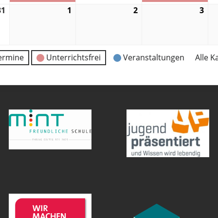
31
31.
1
1.
2
2.
3
3.
05.
06.
06.
06.
2022
2022
2022
202
ermine
Unterrichtsfrei
Veranstaltungen
Alle K