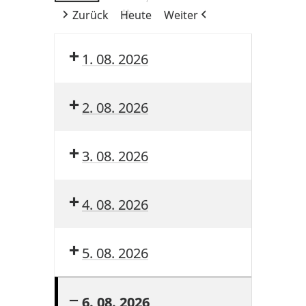
Zurück
Heute
Weiter
1. 08. 2026
2. 08. 2026
3. 08. 2026
4. 08. 2026
5. 08. 2026
6. 08. 2026