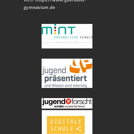
gymnasium.de