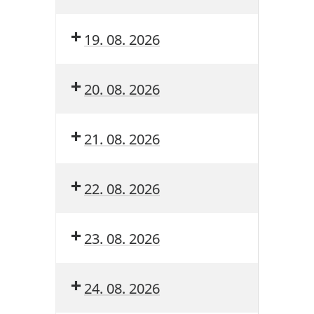
19. 08. 2026
20. 08. 2026
21. 08. 2026
22. 08. 2026
23. 08. 2026
24. 08. 2026