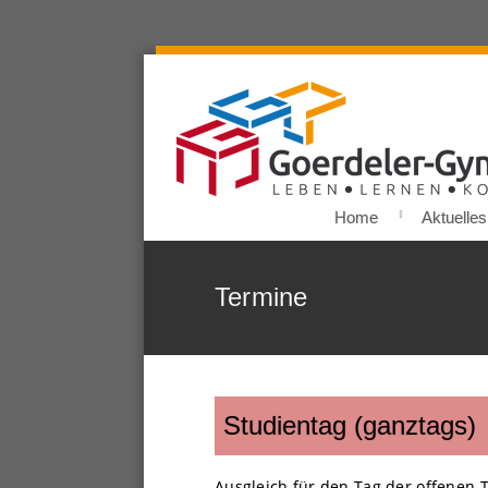
Home
Aktuelles
Termine
Studientag (ganztags)
Ausgleich für den Tag der offenen T