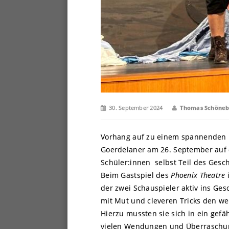
30. September 2024
Thomas Schöne
Vorhang auf zu einem spannenden Er
Goerdelaner am 26. September auf ei
Schüler:innen selbst Teil des Ges
Beim Gastspiel des
Phoenix Theatre
i
der zwei Schauspieler aktiv ins G
mit Mut und cleveren Tricks den we
Hierzu mussten sie sich in ein gef
vielen Wendungen und Überraschung