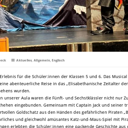
beck
Aktuelles
,
Allgemein
,
Englisch
lebnis für die Schüler:innen der Klassen 5 und 6. Das Musical 
ne abenteuerliche Reise in das „Elisabethanische Zeitalter der 
chehens wurden.
n unserer Aula waren die Fünft- und Sechstklässler nicht nur 
eschehen eingebunden. Gemeinsam mit Captain Jack und seiner t
rtvollen Goldschatz aus den Händen des gefährlichen Piraten „B
ährliches und gleichwohl amüsantes Katz-und-Maus-Spiel mit Pi
en erlebten die Schüler:innen eine packende Geschichte aus de