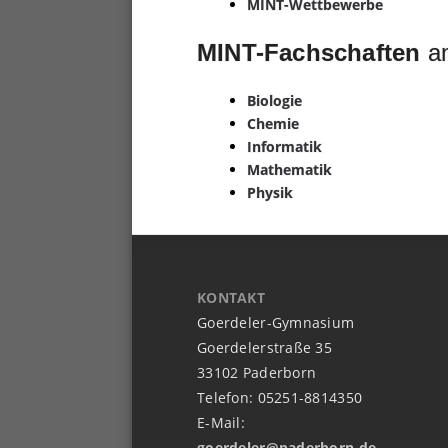
MINT-Wettbewerbe
MINT-Fachschaften
am
Biologie
Chemie
Informatik
Mathematik
Physik
KONTAKT
Goerdeler-Gymnasium
Goerdelerstraße 35
33102 Paderborn
Telefon: 05251-8814350
E-Mail:
goerdeler@paderborn.de