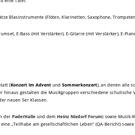
d eine Tafel.
Sätze Blasinstrumente (Flöten, Klarinetten, Saxophone, Trompete
et, E-Bass (mit Verstärker), E-Gitarre (mit Verstärker), E-Pian
tatt (
Konzert im Advent
und
Sommerkonzert
), an denen alle 
r hinaus gestalten die Musikgruppen verschiedene schulische 
der neuen 5er Klassen.
in der
PaderHalle
und dem
Heinz Nixdorf Forum
) sowie Musik-
eine „Teilhabe am gesellschaftlichen Leben“ (QA-Bericht) sowie