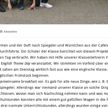
Aktuelles
men und der Duft nach Spiegelei und Würstchen aus der Cafete
rchführte. Ein Schüler der Klasse berichtet von diesem Projekt
n Tag verbracht. Wir haben mit Hilfe unserer Klassenlehrerin F
 E
nglish Theme Day
veranstaltet. Wir stimmten im Vorfeld über ei
 sahen am Dienstag wirklich fast aus wie eine englische Klass
glischen Frühstück beginnen.
 gemeinsame breakfast vor. Es gab für alle neue Dinge, wie z. B
Spiegelei. Allerdings war niemand unserer Klasse an solche Di
chlossen, wovon man sich Nachschlag nehmen kann und was ma
chulstunden konnten alle mit einem gut gefüllten Magen in die 
n drei normale Unterrichtsstunden, allerdings wurden einige vo