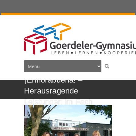
¡Enhorabuena! –
Herausragende
Leistungen im Fach
Spanisch vom DSV
ausgezeichnet