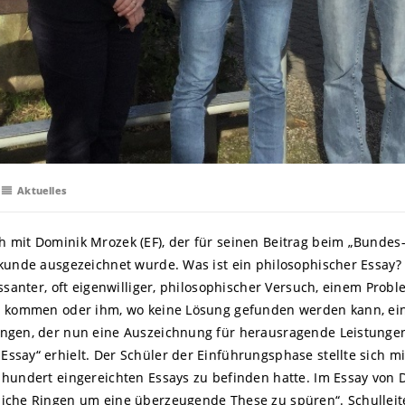
Aktuelles
h mit Dominik Mrozek (EF), der für seinen Beitrag beim „Bunde
rkunde ausgezeichnet wurde. Was ist ein philosophischer Essay? 
essanter, oft eigenwilliger, philosophischer Versuch, einem Probl
zu kommen oder ihm, wo keine Lösung gefunden werden kann, ei
ungen, der nun eine Auszeichnung für herausragende Leistunge
say“ erhielt. Der Schüler der Einführungsphase stellte sich mit 
 hundert eingereichten Essays zu befinden hatte. Im Essay von 
liche Ringen um eine überzeugende These zu spüren“. Schulleit