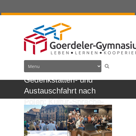
Gedenkstätten- und
Austauschfahrt nach
Polen: Kultur-Sprache-
Austausch-Gedenken-
Friedensarbeit