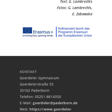
Text: G. Lambrechts
Fotos: G. Lambrechts,
E. Zabawska
KONTAKT
Goerdeler-Gymnasium
Goerdelerstraße 35
33102 Paderborn
Telefon: 05251-8814350
E-Mail:
goerdeler@paderborn.de
Web:
https://www.goerdeler-