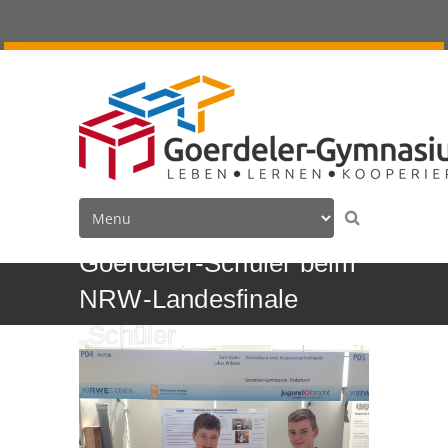
Goerdeler-Schüler beim
NRW-Landesfinale
„Schüler
experimentieren“