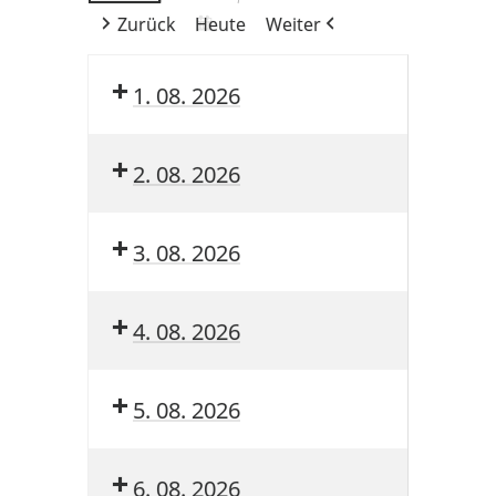
Zurück
Heute
Weiter
1. 08. 2026
2. 08. 2026
3. 08. 2026
4. 08. 2026
5. 08. 2026
6. 08. 2026