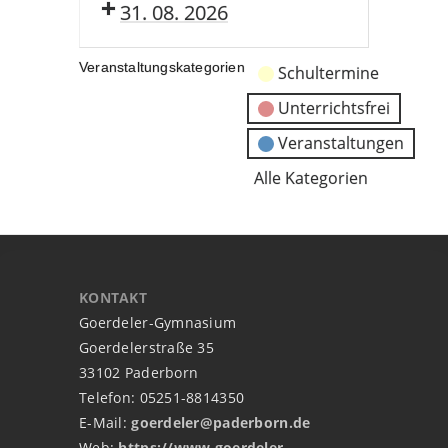
31. 08. 2026
Veranstaltungskategorien
Schultermine
Unterrichtsfrei
Veranstaltungen
Alle Kategorien
KONTAKT
Goerdeler-Gymnasium
Goerdelerstraße 35
33102 Paderborn
Telefon: 05251-8814350
E-Mail:
goerdeler@paderborn.de
Web:
https://www.goerdeler-