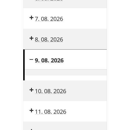
7. 08. 2026
8. 08. 2026
9. 08. 2026
Sommerferien
(ganztags)
10. 08. 2026
11. 08. 2026