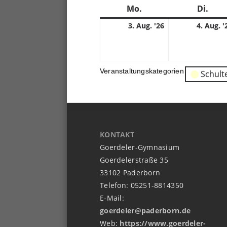
Mo.
Montag
Di.
Dien
3.
3. Aug. '26
4. Aug. '
08.
2026
Veranstaltungskategorien
Schult
KONTAKT
Goerdeler-Gymnasium
Goerdelerstraße 35
33102 Paderborn
Telefon: 05251-8814350
E-Mail:
goerdeler@paderborn.de
Web:
https://www.goerdeler-