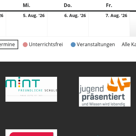
stag
Mi.
Mittwoch
Do.
Donnerstag
Fr.
Freitag
4.
5.
6.
7.
26
5. Aug. '26
6. Aug. '26
7. Aug. '26
08.
08.
08.
08.
2026
2026
2026
202
ermine
Unterrichtsfrei
Veranstaltungen
Alle K