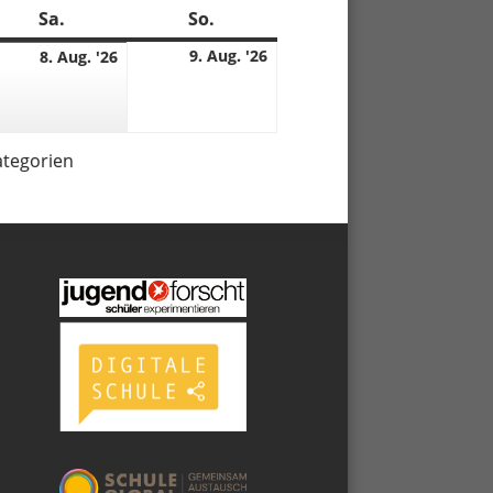
Sa.
Samstag
So.
Sonntag
9.
8.
9. Aug. '26
8. Aug. '26
08.
08.
6
2026
2026
ategorien