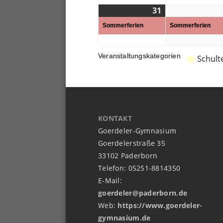
31
31.
(1
08.
Veranstaltung)
Sommerferien
Sommerferien
2026
Veranstaltungskategorien
Schult
KONTAKT
Goerdeler-Gymnasium
Goerdelerstraße 35
33102 Paderborn
Telefon: 05251-8814350
E-Mail:
goerdeler@paderborn.de
Web:
https://www.goerdeler-
gymnasium.de