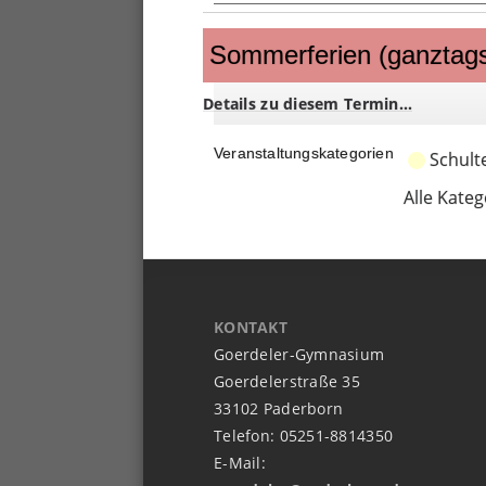
Sommerferien
(ganztags)
Sommerferien (ganztag
Details zu diesem Termin…
Veranstaltungskategorien
Schult
Alle Kateg
KONTAKT
Goerdeler-Gymnasium
Goerdelerstraße 35
33102 Paderborn
Telefon: 05251-8814350
E-Mail: