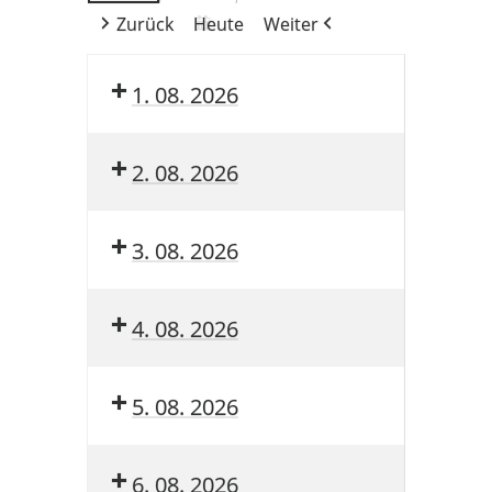
Zurück
Heute
Weiter
1. 08. 2026
2. 08. 2026
3. 08. 2026
4. 08. 2026
5. 08. 2026
6. 08. 2026