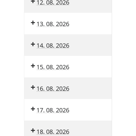
12. 08. 2026
13. 08. 2026
14. 08. 2026
15. 08. 2026
16. 08. 2026
17. 08. 2026
18. 08. 2026