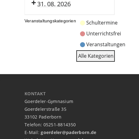
31. 08. 2026
Veranstaltungskategorien
Schultermine
Unterrichtsfrei
Veranstaltungen
Alle Kategorien
KONTAKT
Goerdeler-Gymnasium
Goerdelerstraße 35
33102 Paderborn
Telefon: 05251-8814350
E-Mail:
goerdeler@paderborn.de