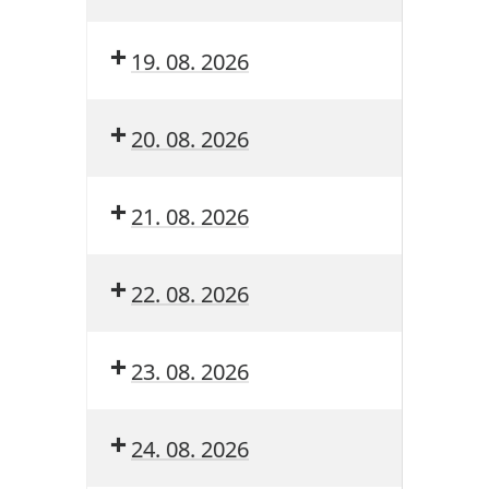
19. 08. 2026
20. 08. 2026
21. 08. 2026
22. 08. 2026
23. 08. 2026
24. 08. 2026