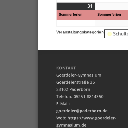
31
31.
(1
08.
Veranstaltung)
Sommerferien
Sommerferien
2026
Veranstaltungskategorien
Schult
KONTAKT
Goerdeler-Gymnasium
Goerdelerstraße 35
33102 Paderborn
Telefon: 05251-8814350
E-Mail:
goerdeler@paderborn.de
Web:
https://www.goerdeler-
gymnasium.de