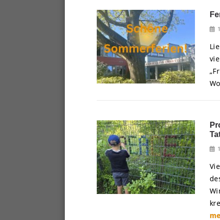
Fe
Li
vi
„F
Wo
Pr
Ta
Vi
de
Wi
kr
me