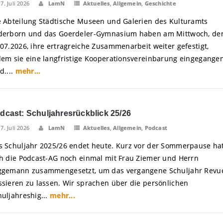
17. Juli 2026
LamN
Aktuelles
,
Allgemein
,
Geschichte
e Abteilung Städtische Museen und Galerien des Kulturamts
derborn und das Goerdeler-Gymnasium haben am Mittwoch, de
.07.2026, ihre ertragreiche Zusammenarbeit weiter gefestigt,
dem sie eine langfristige Kooperationsvereinbarung eingegange
d....
mehr...
dcast: Schuljahresrückblick 25/26
17. Juli 2026
LamN
Aktuelles
,
Allgemein
,
Podcast
s Schuljahr 2025/26 endet heute. Kurz vor der Sommerpause ha
ch die Podcast-AG noch einmal mit Frau Ziemer und Herrn
ggemann zusammengesetzt, um das vergangene Schuljahr Revu
ssieren zu lassen. Wir sprachen über die persönlichen
huljahreshig...
mehr...