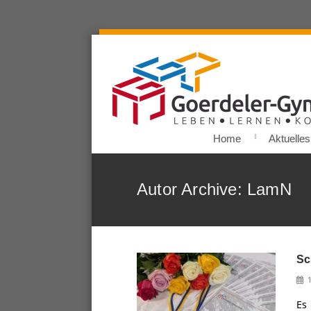
Home
Aktuelles
Autor Archive: LamN
Sc
Es