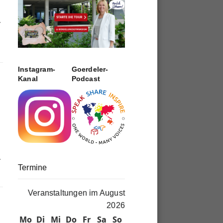
.
Instagram-
Goerdeler-
Kanal
Podcast
.
Termine
Veranstaltungen im August
2026
Mo
Montag
Di
Dienstag
Mi
Mittwoch
Do
Donnerstag
Fr
Freitag
Sa
Samstag
So
Sonntag