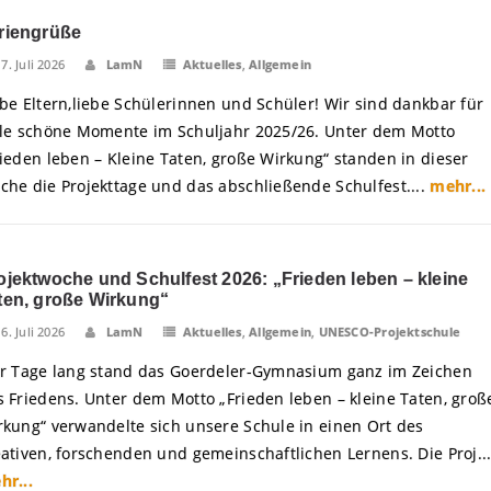
riengrüße
17. Juli 2026
LamN
Aktuelles
,
Allgemein
ebe Eltern,liebe Schülerinnen und Schüler! Wir sind dankbar für
ele schöne Momente im Schuljahr 2025/26. Unter dem Motto
rieden leben – Kleine Taten, große Wirkung“ standen in dieser
che die Projekttage und das abschließende Schulfest....
mehr...
ojektwoche und Schulfest 2026: „Frieden leben – kleine
ten, große Wirkung“
16. Juli 2026
LamN
Aktuelles
,
Allgemein
,
UNESCO-Projektschule
er Tage lang stand das Goerdeler-Gymnasium ganz im Zeichen
s Friedens. Unter dem Motto „Frieden leben – kleine Taten, groß
rkung“ verwandelte sich unsere Schule in einen Ort des
eativen, forschenden und gemeinschaftlichen Lernens. Die Proj..
hr...