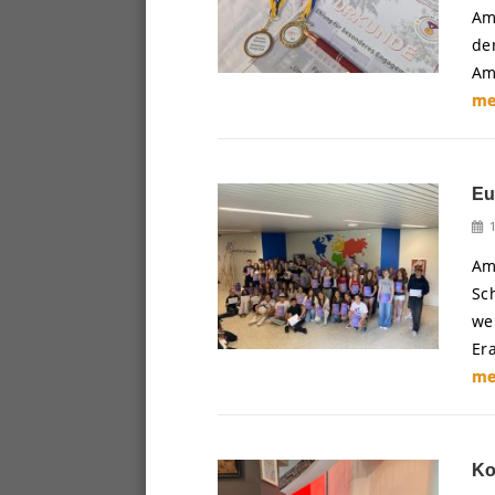
Am
de
Am
me
Eu
Am
Sc
we
Er
me
Ko