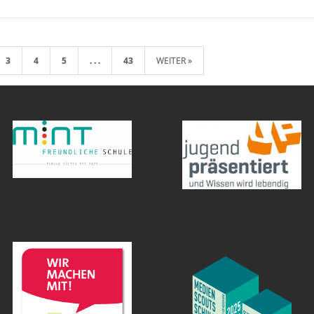
3
4
5
. . .
43
WEITER »