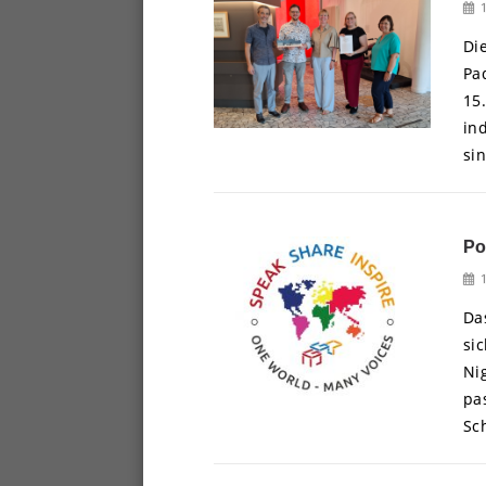
Di
Pa
15
in
sin
Po
Da
si
Ni
pa
Sc