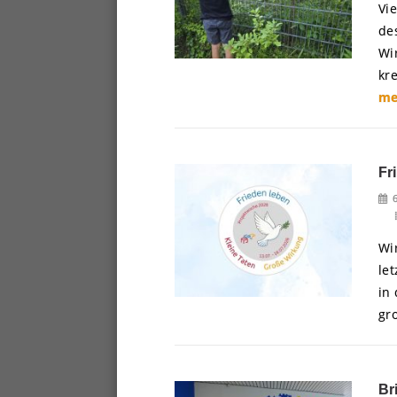
Vi
de
Wi
kr
me
Fr
Wi
le
in
gr
Br