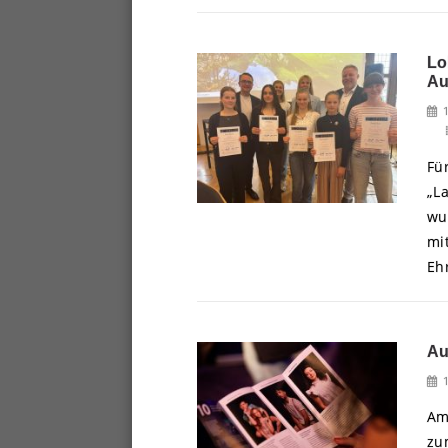
Lo
Au
Fü
„L
wu
mi
Eh
Au
Am
zu