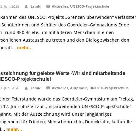
15. Juni 2026
LamN
Aktuelles
,
UNESCO-Projektschule
 Rahmen des UNESCO-Projekts „Grenzen überwinden“ verfasste
e Schülerinnen und Schüler des Goerdeler-Gymnasiums Ende
ril rund 350 Briefe, um mit älteren Menschen in einen
rsönlichen Austausch zu treten und den Dialog zwischen den
nerati...
mehr...
szeichnung für gelebte Werte -Wir sind mitarbeitende
ESCO-Projektschule!
13. Juni 2026
LamN
Aktuelles
,
Allgemein
,
UNESCO-Projektschule
 einer Feierstunde wurde das Goerdeler-Gymnasium am Freitag,
n 12. Juni offiziell zur „mitarbeitenden UNESCO-Projektschule“
nannt. Mit der Auszeichnung wird unser langjähriges
gagement für Frieden, Menschenrechte, Demokratie, kulturelle
l...
mehr...