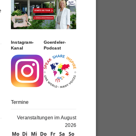
e
.
Instagram-
Goerdeler-
Kanal
Podcast
Termine
Veranstaltungen im August
2026
Mo
Montag
Di
Dienstag
Mi
Mittwoch
Do
Donnerstag
Fr
Freitag
Sa
Samstag
So
Sonntag