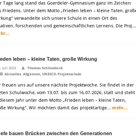
er Tage lang stand das Goerdeler-Gymnasium ganz im Zeichen
s Friedens. Unter dem Motto „Frieden leben – kleine Taten, groß
rkung“ verwandelte sich unsere Schule in einen Ort des
eativen, forschenden und gemeinschaftlichen Lernens. Die Proj..
hr...
ieden leben – kleine Taten, große Wirkung
6. Juli 2026
Thomas Schönebeck
Aktuelles
,
Allgemein
,
UNESCO-Projektschule
r freuen uns auf unsere nächste Projektwoche. Sie findet in der
tzten Schulwoche, vom 13.07. bis zum 16.07.2026, statt und steht
 diesem Jahr unter dem Motto „Frieden leben – kleine Taten,
oße Wirkung“. Wir möchten damit das projektartige...
mehr...
iefe bauen Brücken zwischen den Generationen