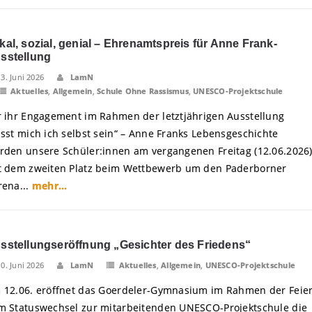
kal, sozial, genial – Ehrenamtspreis für Anne Frank-
sstellung
13. Juni 2026
LamN
Aktuelles
,
Allgemein
,
Schule Ohne Rassismus
,
UNESCO-Projektschule
r ihr Engagement im Rahmen der letztjährigen Ausstellung
asst mich ich selbst sein“ – Anne Franks Lebensgeschichte
rden unsere Schüler:innen am vergangenen Freitag (12.06.2026
t dem zweiten Platz beim Wettbewerb um den Paderborner
rena...
mehr...
sstellungseröffnung „Gesichter des Friedens“
10. Juni 2026
LamN
Aktuelles
,
Allgemein
,
UNESCO-Projektschule
 12.06. eröffnet das Goerdeler-Gymnasium im Rahmen der Feie
m Statuswechsel zur mitarbeitenden UNESCO-Projektschule die