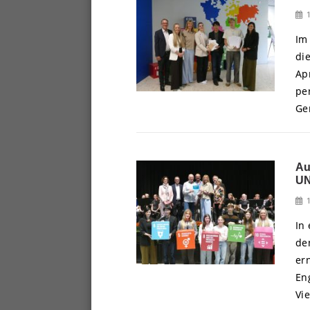
Im
di
Ap
pe
Ge
Au
UN
In
de
er
En
Vie