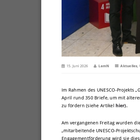
15. Juni 2026
LamN
Aktuelles
,
Im Rahmen des UNESCO-Projekts „G
April rund 350 Briefe, um mit älte
zu fördern (siehe Artikel
hier).
Am vergangenen Freitag wurden die 
„mitarbeitende UNESCO-Projektschul
Engagementförderung wird sie dies