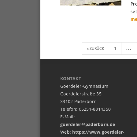
Pr
se
me
« ZURÜCK
1
. . .
KONTAKT
Goerdeler-Gymnasium
Goerdelerstraße 35
33102 Paderborn
Telefon: 05251-8814350
E-Mail:
goerdeler@paderborn.de
Web:
https://www.goerdeler-