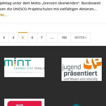
ojekttag unter dem Motto „Grenzen überwinden“. Bundesweit
tzen die UNESCO‑Projektschulen mit vielfältigen Aktionen...
hr...
3
4
5
6
7
. . .
103
WEITER »