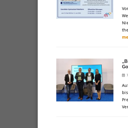
Vo
We
Ni
th
me
„B
Go
Au
bi
Pr
Ve