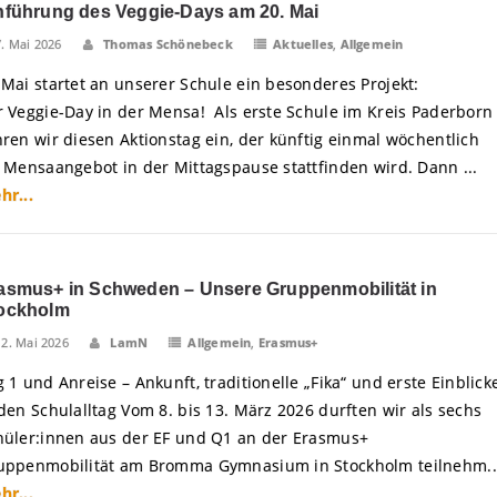
nführung des Veggie-Days am 20. Mai
7. Mai 2026
Thomas Schönebeck
Aktuelles
,
Allgemein
 Mai startet an unserer Schule ein besonderes Projekt:
r Veggie-Day in der Mensa! Als erste Schule im Kreis Paderborn
hren wir diesen Aktionstag ein, der künftig einmal wöchentlich
s Mensaangebot in der Mittagspause stattfinden wird. Dann ...
hr...
asmus+ in Schweden – Unsere Gruppenmobilität in
ockholm
12. Mai 2026
LamN
Allgemein
,
Erasmus+
 1 und Anreise – Ankunft, traditionelle „Fika“ und erste Einblick
 den Schulalltag Vom 8. bis 13. März 2026 durften wir als sechs
hüler:innen aus der EF und Q1 an der Erasmus+
uppenmobilität am Bromma Gymnasium in Stockholm teilnehm..
hr...