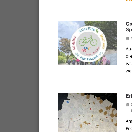
Gr
Sp
Au
di
is
we
Er
Am
Pr