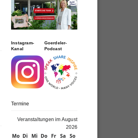
Instagram-
Goerdeler-
Kanal
Podcast
Termine
Veranstaltungen im August
2026
Mo
Montag
Di
Dienstag
Mi
Mittwoch
Do
Donnerstag
Fr
Freitag
Sa
Samstag
So
Sonntag