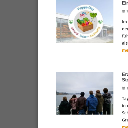
Ei
Im
de
fü
al
me
Er
St
Tag
in
Sc
Gr
me