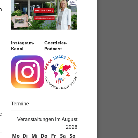
m
Instagram-
Goerdeler-
Kanal
Podcast
Termine
e
Veranstaltungen im August
2026
Mo
Montag
Di
Dienstag
Mi
Mittwoch
Do
Donnerstag
Fr
Freitag
Sa
Samstag
So
Sonntag