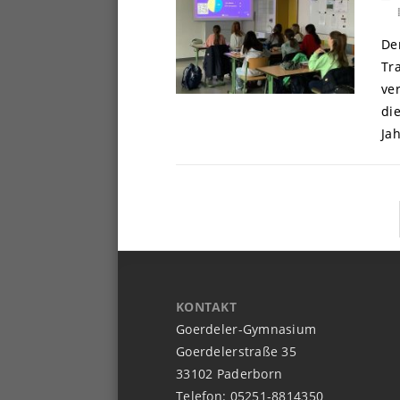
De
Tra
ve
die
Ja
KONTAKT
Goerdeler-Gymnasium
Goerdelerstraße 35
33102 Paderborn
Telefon: 05251-8814350