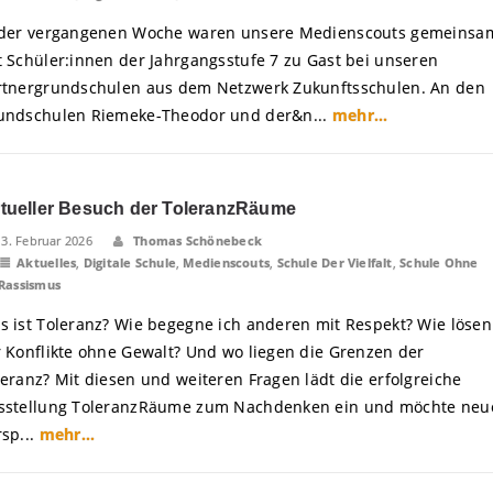
 der vergangenen Woche waren unsere Medienscouts gemeinsa
t Schüler:innen der Jahrgangsstufe 7 zu Gast bei unseren
rtnergrundschulen aus dem Netzwerk Zukunftsschulen. An den
undschulen Riemeke-Theodor und der&n...
mehr...
rtueller Besuch der ToleranzRäume
13. Februar 2026
Thomas Schönebeck
Aktuelles
,
Digitale Schule
,
Medienscouts
,
Schule Der Vielfalt
,
Schule Ohne
Rassismus
s ist Toleranz? Wie begegne ich anderen mit Respekt? Wie lösen
r Konflikte ohne Gewalt? Und wo liegen die Grenzen der
leranz? Mit diesen und weiteren Fragen lädt die erfolgreiche
sstellung ToleranzRäume zum Nachdenken ein und möchte neu
rsp...
mehr...