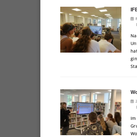
IF
Na
Un
ha
gi
Sta
Wo
Im
Gr
Wor