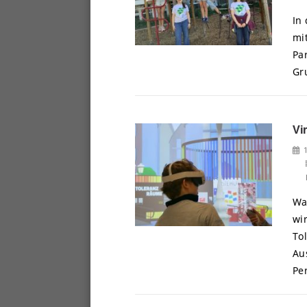
In
mi
Pa
Gr
Vi
Wa
wi
To
Au
Pe