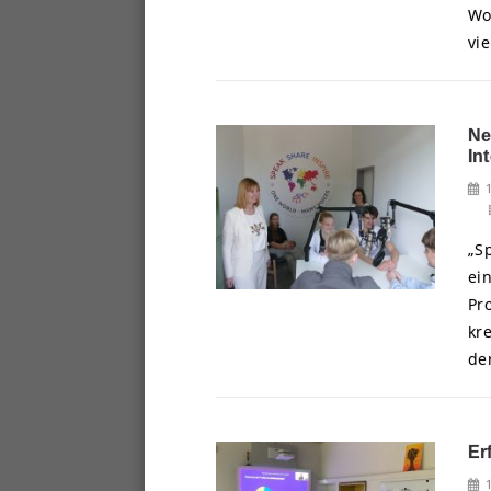
Wo
vie
Ne
Int
„S
ei
Pro
kr
der
Er