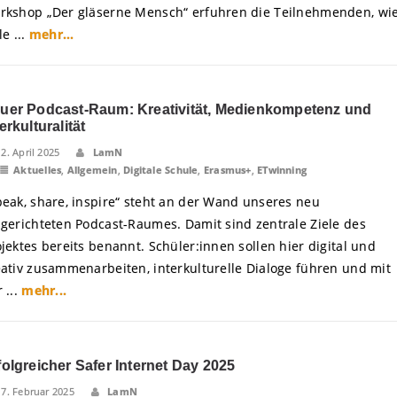
rkshop „Der gläserne Mensch“ erfuhren die Teilnehmenden, wi
le ...
mehr...
uer Podcast-Raum: Kreativität, Medienkompetenz und
erkulturalität
12. April 2025
LamN
Aktuelles
,
Allgemein
,
Digitale Schule
,
Erasmus+
,
ETwinning
peak, share, inspire“ steht an der Wand unseres neu
ngerichteten Podcast-Raumes. Damit sind zentrale Ziele des
jektes bereits benannt. Schüler:innen sollen hier digital und
eativ zusammenarbeiten, interkulturelle Dialoge führen und mit
 ...
mehr...
folgreicher Safer Internet Day 2025
17. Februar 2025
LamN