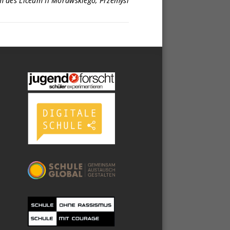
um des Liceum II Morawskiego, Przemyśl