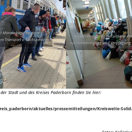
I Morawskiego bei einer
Blick in einen Schulflur unserer 
u
m Transport v. Sachspenden
zur Unterbringung und Verpflegung d
 der Stadt und des Kreises Paderborn finden Sie hier:
eis_paderborn/aktuelles/pressemitteilungen/Kreisweite-Solid