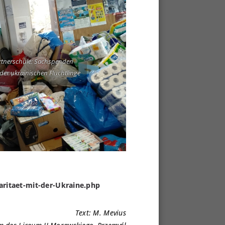
Partnerschule: Sachspenden
er ukrainischen Flüchtlinge
aritaet-mit-der-Ukraine.php
Text: M. Mevius