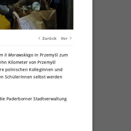
Zurück
Vor
um II Morawskiego
in Przemyśl zum
zehn Kilometer von Przemyśl
re polnischen KollegInnen und
hen SchülerInnen selbst werden
 die Paderborner Stadtverwaltung